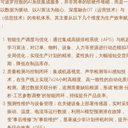
马可波罗控股的AI系统集成服务，并非简单的软硬件堆砌，而是一
个以数据为驱动、以AI算法为核心、深度融合OT（运营技术）与
IT（信息技术）的有机体系。其主要从以下几个维度为生产效率赋
能：
智能生产调度与优化
：通过集成高级排程系统（APS）与机
学习算法，对订单、物料、设备、人力等资源进行动态模拟
全局优化，实现生产计划的精准、柔性执行，大幅缩短交货
期，降低在制品库存。
质量检测与控制闭环
：集成机器视觉、声学检测等AI感知技
术，在生产线上实现7x24小时高精度、高一致性的自动化质
检测。通过数据关联分析，追溯质量缺陷根源，形成“检测-
析-工艺参数调整”的智能闭环，持续提升产品良率。
预测性维护与设备管理
：在关键设备上部署传感器，实时采
振动、温度、电流等运行数据，利用AI模型预测潜在故障，
变“事后维修”为“事前维护”，显著减少非计划停机时间，提升
备综合效率（OEE）。