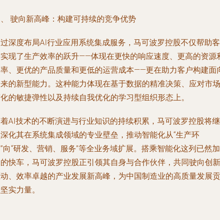
四、 驶向新高峰：构建可持续的竞争优势
通过深度布局AI行业应用系统集成服务，马可波罗控股不仅帮助客
户实现了生产效率的跃升——体现在更快的响应速度、更高的资源
用率、更优的产品质量和更低的运营成本——更在助力客户构建面
未来的新型能力。这种能力体现在基于数据的精准决策、应对市
变化的敏捷弹性以及持续自我优化的学习型组织形态上。
随着AI技术的不断演进与行业知识的持续积累，马可波罗控股将继
续深化其在系统集成领域的专业壁垒，推动智能化从“生产环
”向“研发、营销、服务”等全业务域扩展。搭乘智能化这列已然加
速的快车，马可波罗控股正引领其自身与合作伙伴，共同驶向创
驱动、效率卓越的产业发展新高峰，为中国制造业的高质量发展
献坚实力量。